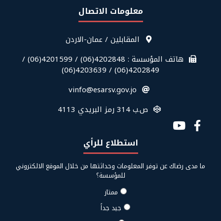
معلومات الاتصال
قائمة
المقابلين / عمان-الاردن
معلومات
الاتصال
هاتف المؤسسة : 4202848(06) / 4201599(06) /
في
4202849(06) / 4203639(06)
الفوتر
vinfo@esarsv.gov.jo
ص.ب 314 رمز البريدي 4113
Social
Media
استطلاع للرأي
Links
ما مدى رضاك عن توفر المعلومات وحداثتها من خلال الموقع الالكتروني
للمؤسسة؟
ممتاز
جيد جداً