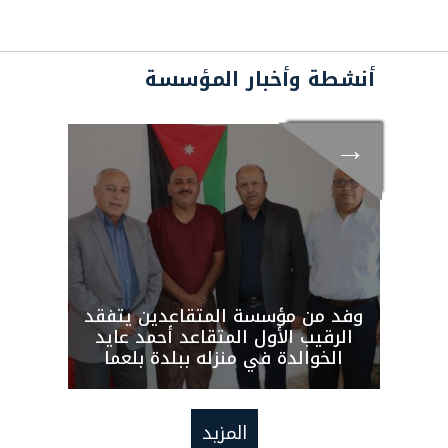
أنشطة وأخبار المؤسسة
→
→
ن
وفد من مؤسسة المتقاعدين يتفقد
مؤ
الرقيب الأول المتقاعد أحمد عايد
توض
ون
الخوالدة في منزله ببلدة بلعما
شواغ
المزيد