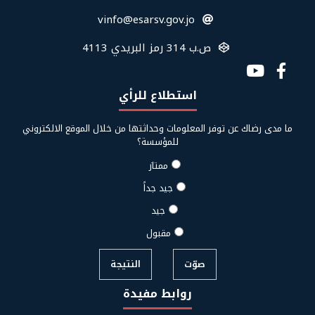
الفوتر
vinfo@esarsv.gov.jo
ص.ب 314 رمز البريدي 4113
Social
Media
استطلاع للرأي
Links
ما مدى رضاك عن توفر المعلومات وحداثتها من خلال الموقع الالكتروني
للمؤسسة؟
ممتاز
جيد جداً
جيد
مقبول
صوّت
النتيجة
روابط مفيدة