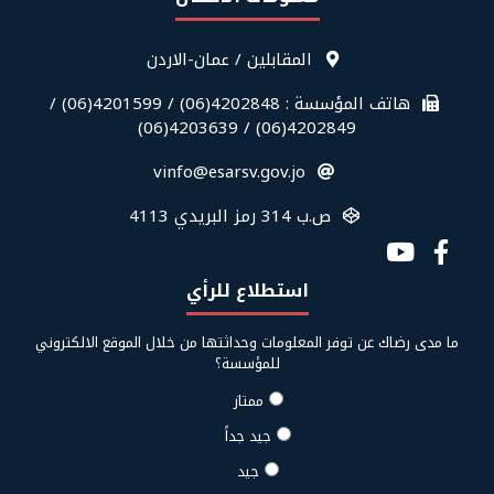
قائمة
المقابلين / عمان-الاردن
معلومات
الاتصال
هاتف المؤسسة : 4202848(06) / 4201599(06) /
في
4202849(06) / 4203639(06)
الفوتر
vinfo@esarsv.gov.jo
ص.ب 314 رمز البريدي 4113
Social
Media
استطلاع للرأي
Links
ما مدى رضاك عن توفر المعلومات وحداثتها من خلال الموقع الالكتروني
للمؤسسة؟
ممتاز
جيد جداً
جيد