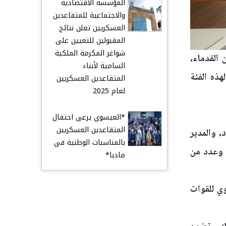
المؤسسة الاقتصادية
والاجتماعية للمتقاعدين
العسكريين تعلن نتائج
المقبولين للتعيين على
شواغر المكرمة الملكية
القدماء،
السامية لأبناء
هذه الفئة
المتقاعدين العسكريين
لعام 2025
*العيسوي يرعى احتفال
المتقاعدين العسكريين
، والمدير
بالمناسبات الوطنية في
ة وعدد من
مادبا*
وي للقوات