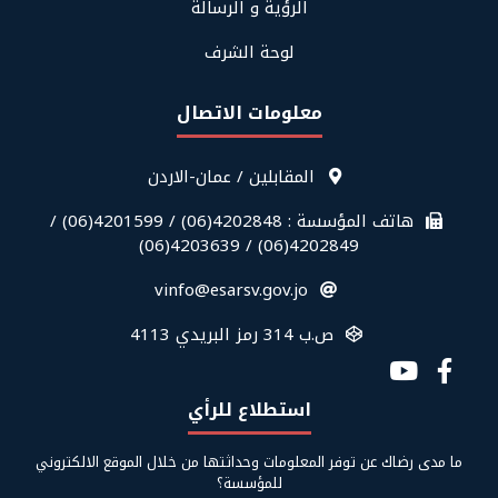
Us
الرؤية و الرسالة
لوحة الشرف
معلومات الاتصال
قائمة
المقابلين / عمان-الاردن
معلومات
الاتصال
هاتف المؤسسة : 4202848(06) / 4201599(06) /
في
4202849(06) / 4203639(06)
الفوتر
vinfo@esarsv.gov.jo
ص.ب 314 رمز البريدي 4113
Social
Media
استطلاع للرأي
Links
ما مدى رضاك عن توفر المعلومات وحداثتها من خلال الموقع الالكتروني
للمؤسسة؟