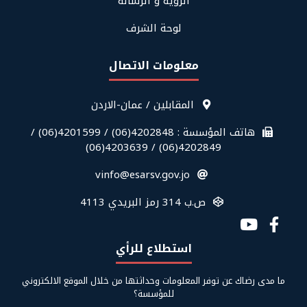
Us
الرؤية و الرسالة
لوحة الشرف
معلومات الاتصال
قائمة
المقابلين / عمان-الاردن
معلومات
الاتصال
هاتف المؤسسة : 4202848(06) / 4201599(06) /
في
4202849(06) / 4203639(06)
الفوتر
vinfo@esarsv.gov.jo
ص.ب 314 رمز البريدي 4113
Social
Media
استطلاع للرأي
Links
ما مدى رضاك عن توفر المعلومات وحداثتها من خلال الموقع الالكتروني
للمؤسسة؟